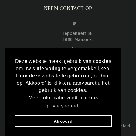
NEEM CONTACT OP
Heppeneert 28
3680 Maaseik
+32 (0) 495 863 878
Deze website maakt gebruik van cookies
om uw surfervaring te vergemakkelijken.
Door deze website te gebruiken, of door
info@inmemofloral.be
op ‘Akkoord’ te klikken, aanvaardt u het
gebruik van cookies.
Meer informatie vindt u in ons
privacybeleid.
Akkoord
©
2026
Floramus
. Alle rechten voorbehouden.
Privacybeleid
.
-
Algemene voorwaarden
.