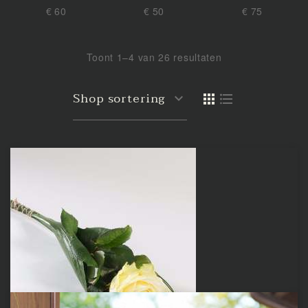
€ 60
€ 50
€ 75
Toont 1–4 van 26 resultaten
Shop sortering