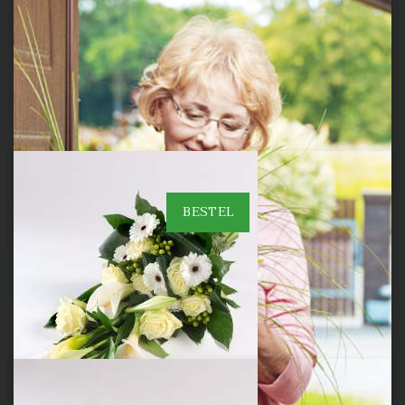
Roos lux afgewerkt
€ 12
Roos liggend op blad.
BESTEL