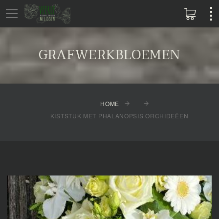
GRAFWERKBLOEMEN
HOME
KISTSTUK MET PHALANOPSIS ORCHIDEËEN