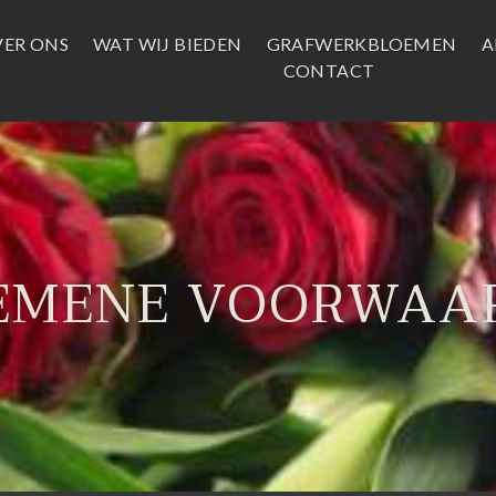
ER ONS
WAT WIJ BIEDEN
GRAFWERKBLOEMEN
A
CONTACT
EMENE VOORWAA