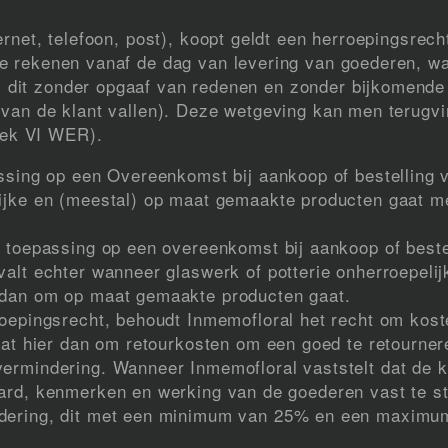
ernet, telefoon, post), koopt geldt een herroepingsrech
te rekenen vanaf de dag van levering van goederen, w
 dit zonder opgaaf van redenen en zonder bijkomende
e van de klant vallen). Deze wetgeving kan men terugvi
oek VI WER).
assing op een Overeenkomst bij aankoop of bestelling
lijke en (meestal) op maat gemaakte producten gaat m
 toepassing op een overeenkomst bij aankoop of bestel
valt echter wanneer glaswerk of potterie onherroepeli
 dan om op maat gemaakte producten gaat.
roepingsrecht, behoudt Inmemofloral het recht om kost
gaat hier dan om retourkosten om een goed te retourne
ermindering. Wanneer Inmemofloral vaststelt dat de kl
ard, kenmerken en werking van de goederen vast te ste
ndering, dit met een minimum van 25% en een maxim