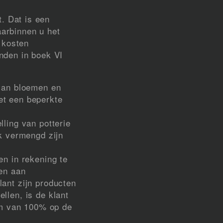
t. Dat is een
aarbinnen u het
 kosten
nden in boek VI
 van bloemen en
et een beperkte
ling van potterie
jk vermengd zijn
en in rekening te
ren aan
ant zijn producten
llen, is de klant
um van 100% op de