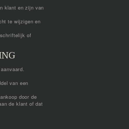
 klant en zijn van
ht te wijzigen en
hriftelijk of
ING
 aanvaard.
ddel van een
aankoop door de
aan de klant of dat