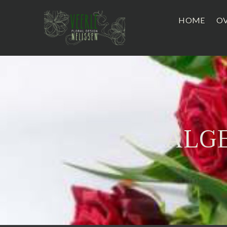
HOME
OV
ALG