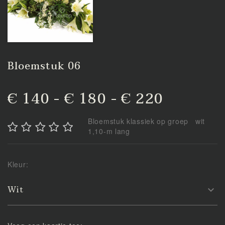
Bloemstuk 06
€ 140 - € 180 - € 220
Bloemstuk klassiek op groep wit
1,10-m lang
Kleur:
Wit