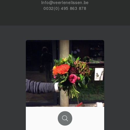
Info@veerlenelissen.be
0032(0) 495 863 878