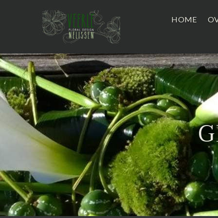
HOME
OV
G